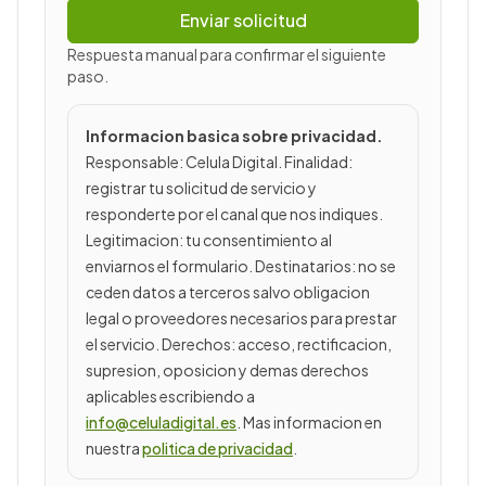
Enviar solicitud
Respuesta manual para confirmar el siguiente
paso.
Informacion basica sobre privacidad.
Responsable: Celula Digital. Finalidad:
registrar tu solicitud de servicio y
responderte por el canal que nos indiques
.
Legitimacion: tu consentimiento al
enviarnos el formulario. Destinatarios: no se
ceden datos a terceros salvo obligacion
legal o proveedores necesarios para prestar
el servicio. Derechos: acceso, rectificacion,
supresion, oposicion y demas derechos
aplicables escribiendo a
info@celuladigital.es
. Mas informacion en
nuestra
politica de privacidad
.