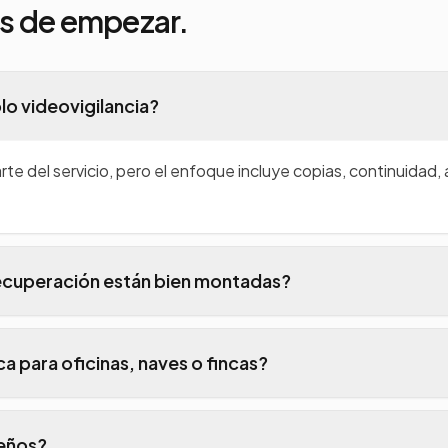
es de empezar.
lo videovigilancia?
te del servicio, pero el enfoque incluye copias, continuidad, 
a recuperación están bien montadas?
restauración y dependencias para detectar si la continuidad 
ca para oficinas, naves o fincas?
 cobertura de zonas y control de accesos cuando tiene sentid
eños?