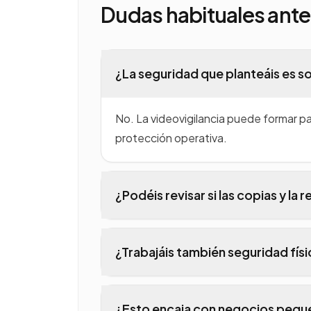
Dudas habituales ant
¿La seguridad que planteáis es so
No. La videovigilancia puede formar par
protección operativa.
¿Podéis revisar si las copias y l
Sí. Revisamos frecuencia, ubicación, 
¿Trabajáis también seguridad físi
asumida.
Sí. Podemos plantear videovigilancia,
¿Esto encaja con negocios pequ