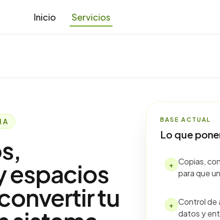
Inicio
Servicios
BASE ACTUAL
IA
Lo que pone
s,
Copias, con
y espacios
+
para que un
convertir tu
Control de 
+
datos y en