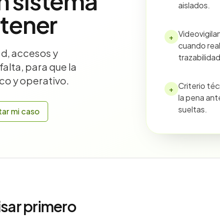
n sistema
aislados.
ntener
Videovigilan
+
cuando rea
d, accesos y
trazabilidad
alta, para que la
co y operativo.
Criterio té
+
la pena ant
sueltas.
tar mi caso
isar primero