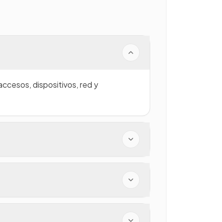
accesos, dispositivos, red y
está soportada de verdad o solo
o dentro del conjunto.