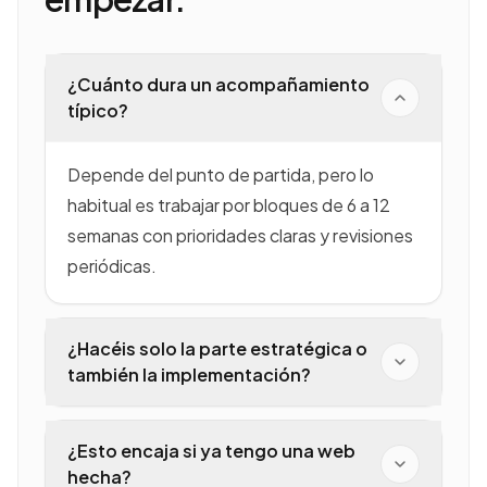
¿Cuánto dura un acompañamiento
típico?
Depende del punto de partida, pero lo
habitual es trabajar por bloques de 6 a 12
semanas con prioridades claras y revisiones
periódicas.
¿Hacéis solo la parte estratégica o
también la implementación?
Podemos revisar, priorizar y ejecutar
¿Esto encaja si ya tengo una web
contigo. La fórmula depende de si
hecha?